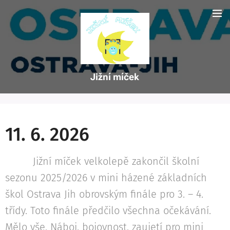
Jižní míček
11. 6. 2026
Jižní míček velkolepě zakončil školní
sezonu 2025/2026 v mini házené základních
škol Ostrava Jih obrovským finále pro 3. – 4.
třídy. Toto finále předčilo všechna očekávání.
Mělo vše. Náboj, bojovnost, zaujetí pro mini