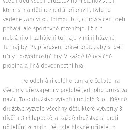
všech dětí všech družstev na 4 stanovištích,
které si na děti rozhodčí připravili. Bylo to
vedené zábavnou formou tak, ať rozcvičení dětí
pobaví, ale sportovně rozehřeje. Již nic
nebránilo k zahájení turnaje v mini házené.
Turnaj byl 2x přerušen, právě proto, aby si děti
užily i dovednostní hry. V každé tělocvičně
probíhala jiná dovednostní hra.
Po odehrání celého turnaje čekalo na
všechny překvapení v podobě jednoho družstva
navíc. Toto družstvo vytvořili učitelé škol. Krásné
družstvo vyzvalo všechny děti, které vytvořily 3
dívčí a 3 chlapecké, a každé družstvo si proti
učitelům zahrálo. Děti ale hlavně učitelé to