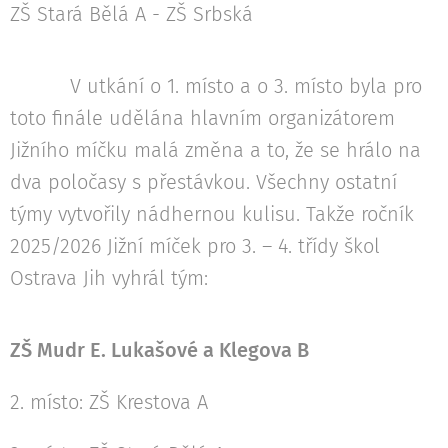
ZŠ Stará Bělá A - ZŠ Srbská
V utkání o 1. místo a o 3. místo byla pro
toto finále udělána hlavním organizátorem
Jižního míčku malá změna a to, že se hrálo na
dva poločasy s přestávkou. Všechny ostatní
týmy vytvořily nádhernou kulisu. Takže ročník
2025/2026 Jižní míček pro 3. – 4. třídy škol
Ostrava Jih vyhrál tým:
ZŠ Mudr E. Lukašové a Klegova B
2. místo: ZŠ Krestova A