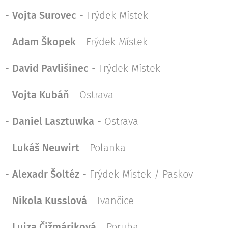
-
Vojta Surovec
- Frýdek Místek
-
Adam Škopek
- Frýdek Místek
-
David Pavlišinec
- Frýdek Místek
-
Vojta Kubáň
- Ostrava
-
Daniel Lasztuwka
- Ostrava
-
Lukáš Neuwirt
- Polanka
-
Alexadr Šoltéz
- Frýdek Místek / Paskov
-
Nikola Kusslová
- Ivančice
-
Lujza Čižmáriková
- Poruba