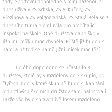
třídy. Sportovní dopoledne s mini házenou si
dnes užívaly ZŠ Srbská, ZŠ A. Kučery, ZŠ
Březinova a ZŠ Volgogradská. ZŠ Stará Bělá se z
dnešního turnaje omluvila pro probíhající
inspekci na škole. Obě družstva dané školy
Jižnímu míčku moc chyběla. Příště již budou s
námi a už teď se na ně Jižní míček moc těší.
Celého dopoledne se účastnilo 8
družstev, které byly rozděleny do 2 skupin, po
čtyřech. Kdo, v které skupině bude si kapitáni
jednotlivých školních družstev sami nalosovali.
Takže vše bylo spravedlivě losem rozděleno.