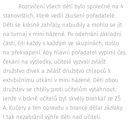
Rozcvičení všech dětí bylo společné na 4
stanovištích, které vedli zkušení pořadatelé.
Děti se krásně zahřály, nabudily a mohlo se jít
na turnaj v mini házené. Po odehrání základní
části, čili každý s každým ve skupinách, došlo
na překvapení. Aby hlavní pořadatel vyplnil čas
čekání na výsledky, učitelé vyzvali zvlášť
družstvo dívek a zvlášť družstvo chlapců k
exhibičnímu utkání v mini házené. Děti obou
družstev se chtěly proti učitelům vytáhnout.
Jenže v bráně učitelů byl skvělý brankář ze ZŠ
A. Kučery a ten opravdu v brance dělal zázraky.
I tak nezabránil výhře dětí nad učiteli.