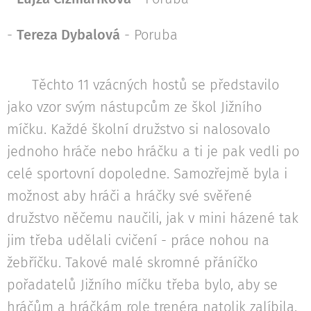
-
Tereza Dybalová
- Poruba
Těchto 11 vzácných hostů se představilo
jako vzor svým nástupcům ze škol Jižního
míčku. Každé školní družstvo si nalosovalo
jednoho hráče nebo hráčku a ti je pak vedli po
celé sportovní dopoledne. Samozřejmě byla i
možnost aby hráči a hráčky své svěřené
družstvo něčemu naučili, jak v mini házené tak
jim třeba udělali cvičení - práce nohou na
žebříčku. Takové malé skromné přáníčko
pořadatelů Jižního míčku třeba bylo, aby se
hráčům a hráčkám role trenéra natolik zalíbila,